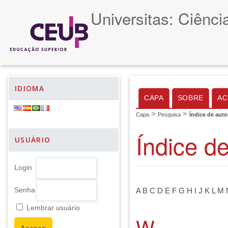
Universitas: Ciênc
IDIOMA
CAPA
SOBRE
AC
>
>
Capa
Pesquisa
Índice de auto
Índice d
USUÁRIO
Login
Senha
A
B
C
D
E
F
G
H
I
J
K
L
M
Lembrar usuário
W