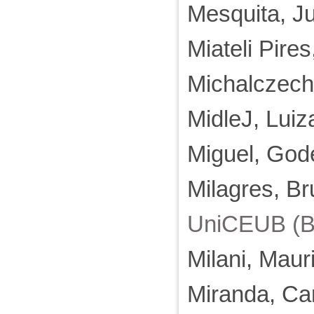
Mesquita, J
Miateli Pire
Michalczeche
MidleJ, Lui
Miguel, God
Milagres, Br
UniCEUB (Br
Milani, Maur
Miranda, Ca