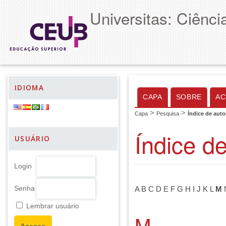
Universitas: Ciênc
IDIOMA
CAPA
SOBRE
AC
>
>
Capa
Pesquisa
Índice de auto
Índice d
USUÁRIO
Login
Senha
A
B
C
D
E
F
G
H
I
J
K
L
M
Lembrar usuário
M