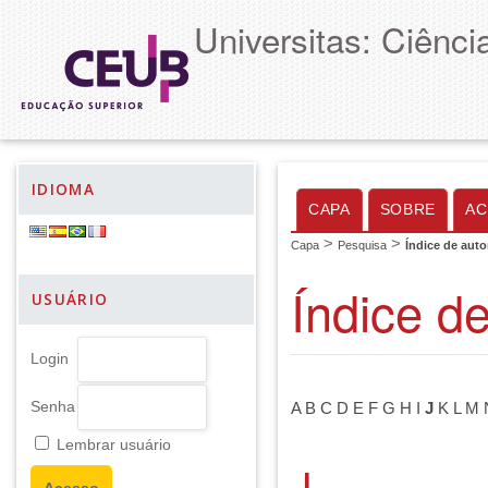
Universitas: Ciênc
IDIOMA
CAPA
SOBRE
AC
>
>
Capa
Pesquisa
Índice de auto
Índice d
USUÁRIO
Login
Senha
A
B
C
D
E
F
G
H
I
J
K
L
M
Lembrar usuário
J