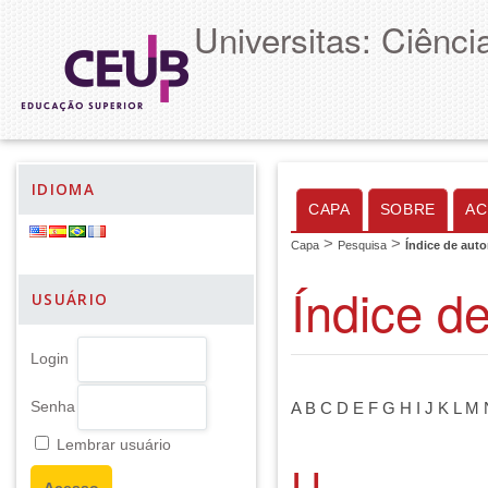
Universitas: Ciênc
IDIOMA
CAPA
SOBRE
AC
>
>
Capa
Pesquisa
Índice de auto
Índice d
USUÁRIO
Login
Senha
A
B
C
D
E
F
G
H
I
J
K
L
M
Lembrar usuário
U