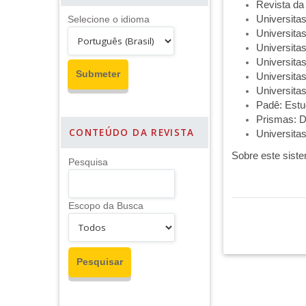
Revista da 
Universita
Selecione o idioma
Universita
Universita
Universita
Universita
Universita
Padê: Estu
Prismas: Di
CONTEÚDO DA REVISTA
Universita
Sobre este sist
Pesquisa
Escopo da Busca