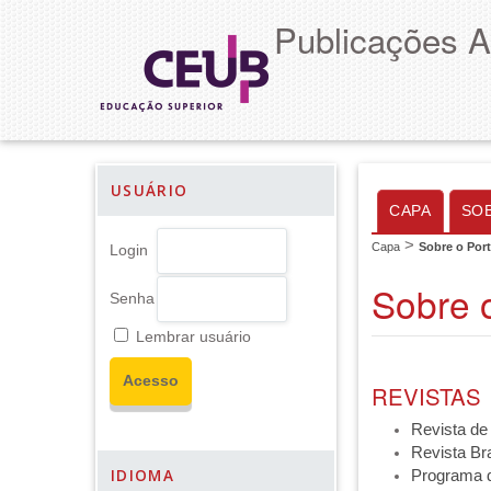
Publicações 
USUÁRIO
CAPA
SO
>
Capa
Sobre o Port
Login
Sobre o
Senha
Lembrar usuário
REVISTAS
Revista de 
Revista Bra
IDIOMA
Programa d