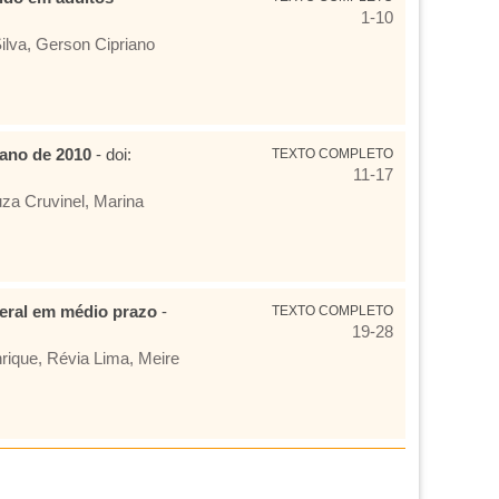
1-10
ilva, Gerson Cipriano
 ano de 2010
- doi:
TEXTO COMPLETO
11-17
za Cruvinel, Marina
teral em médio prazo
-
TEXTO COMPLETO
19-28
nrique, Révia Lima, Meire