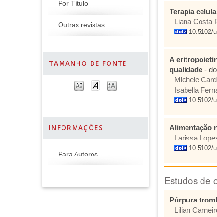
Por Título
Terapia celul
Liana Costa 
Outras revistas
10.5102/u
A eritropoiet
TAMANHO DE FONTE
qualidade
- do
Michele Card
Isabella Fer
10.5102/u
INFORMAÇÕES
Alimentação n
Larissa Lope
10.5102/u
Para Autores
Estudos de 
Púrpura tromb
Lilian Carnei