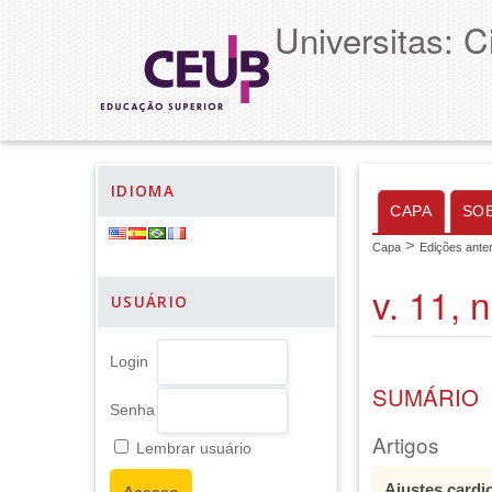
Universitas: 
IDIOMA
CAPA
SO
>
Capa
Edições anter
v. 11, 
USUÁRIO
Login
SUMÁRIO
Senha
Artigos
Lembrar usuário
Ajustes cardi