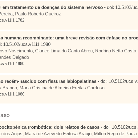
ar em tratamento de doenças do sistema nervoso
- doi: 10.5102/uc
Pereira, Paulo Roberto Queiroz
cs.v11i1.1782
ina humana recombinante: uma breve revisão com ênfase no proc
i: 10.5102/ucs.v11i1.1980
oso Nascimento, Clarice Lima do Canto Abreu, Rodrigo Netto Costa,
nandes Delgado
cs.v11i1.1980
o recém-nascido com fissuras labiopalatinas
- doi: 10.5102/ucs.v
s Branco, Maria Cristina de Almeida Freitas Cardoso
cs.v11i1.1986
caso
ocitopênica trombótica: dois relatos de casos
- doi: 10.5102/ucs
ro dos Anjos, Maíra de Azevedo Feitosa Araujo, Milton Rego de Paula