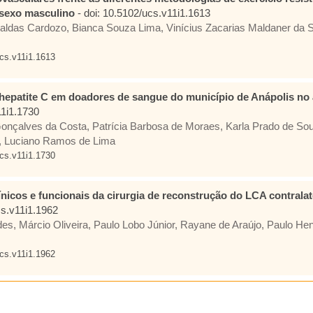
 sexo masculino
- doi: 10.5102/ucs.v11i1.1613
aldas Cardozo, Bianca Souza Lima, Vinícius Zacarias Maldaner da S
cs.v11i1.1613
 hepatite C em doadores de sangue do município de Anápolis no
1i1.1730
onçalves da Costa, Patrícia Barbosa de Moraes, Karla Prado de Sou
l, Luciano Ramos de Lima
cs.v11i1.1730
ínicos e funcionais da cirurgia de reconstrução do LCA contrala
cs.v11i1.1962
des, Márcio Oliveira, Paulo Lobo Júnior, Rayane de Araújo, Paulo He
cs.v11i1.1962