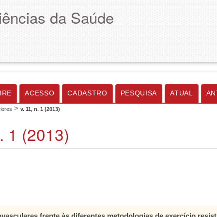
Ciências da Saúde
BRE
ACESSO
CADASTRO
PESQUISA
ATUAL
AN
>
iores
v. 11, n. 1 (2013)
n. 1 (2013)
ovasculares frente às diferentes metodologias de exercício resis