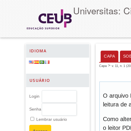
Universitas: 
IDIOMA
CAPA
SO
>
Capa
v. 11, n. 1 (2
USUÁRIO
O arquivo 
Login
leitura de
Senha
Como alter
Lembrar usuário
o leitor P