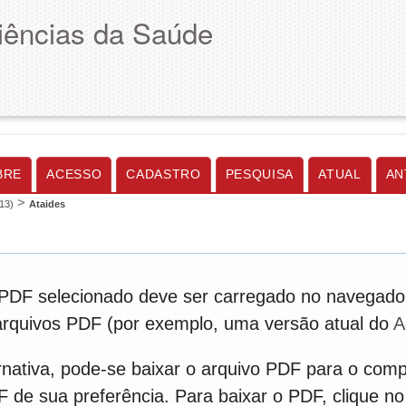
Ciências da Saúde
BRE
ACESSO
CADASTRO
PESQUISA
ATUAL
AN
>
013)
Ataides
PDF selecionado deve ser carregado no navegador
 arquivos PDF (por exemplo, uma versão atual do
A
nativa, pode-se baixar o arquivo PDF para o comp
DF de sua preferência. Para baixar o PDF, clique no 