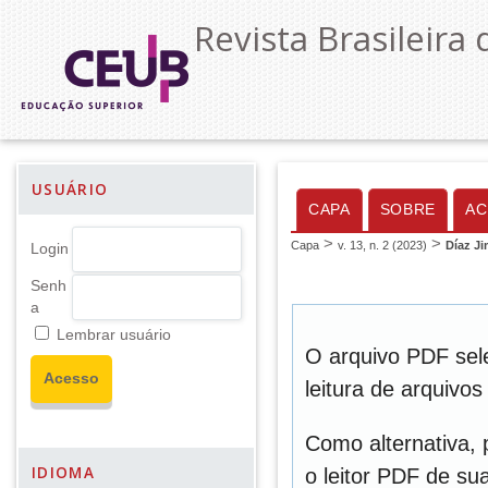
Revista Brasileira 
USUÁRIO
CAPA
SOBRE
AC
>
>
Capa
v. 13, n. 2 (2023)
Díaz J
Login
Senh
a
Lembrar usuário
O arquivo PDF sel
leitura de arquivo
Como alternativa,
IDIOMA
o leitor PDF de sua