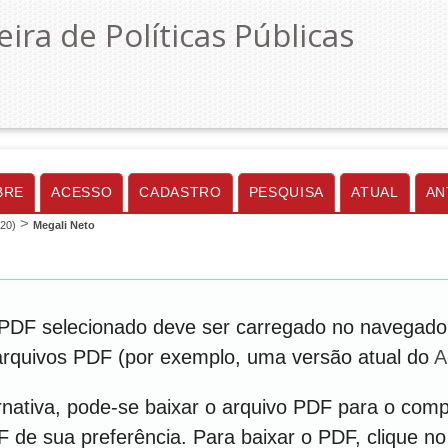
eira de Políticas Públicas
BRE
ACESSO
CADASTRO
PESQUISA
ATUAL
AN
>
020)
Megali Neto
PDF selecionado deve ser carregado no navegador
 arquivos PDF (por exemplo, uma versão atual do
A
nativa, pode-se baixar o arquivo PDF para o comp
DF de sua preferência. Para baixar o PDF, clique no 