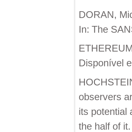
DORAN, Mich
In: The SANS
ETHEREUM. 
Disponível e
HOCHSTEIN, 
observers ar
its potential
the half of i