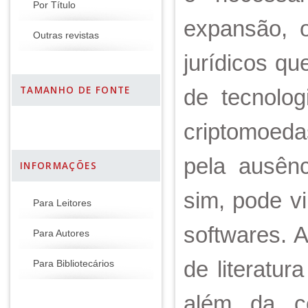
Por Título
expansão, o
Outras revistas
jurídicos q
TAMANHO DE FONTE
de tecnolo
criptomoeda
pela ausên
INFORMAÇÕES
sim, pode v
Para Leitores
softwares. 
Para Autores
de literatu
Para Bibliotecários
além da co