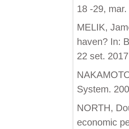
18 -29, mar.
MELIK, James
haven? In: 
22 set. 2017
NAKAMOTO, S
System. 2008
NORTH, Dougl
economic pe