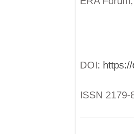
ERA Forum, v
DOI:
https:/
ISSN 2179-8