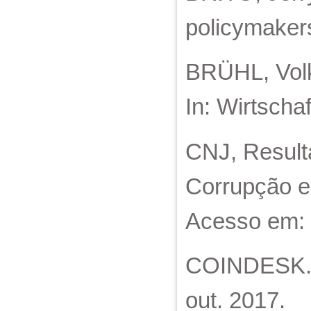
policymakers
BRÜHL, Volke
In: Wirtschaf
CNJ, Result
Corrupção e 
Acesso em: 
COINDESK. I
out. 2017.