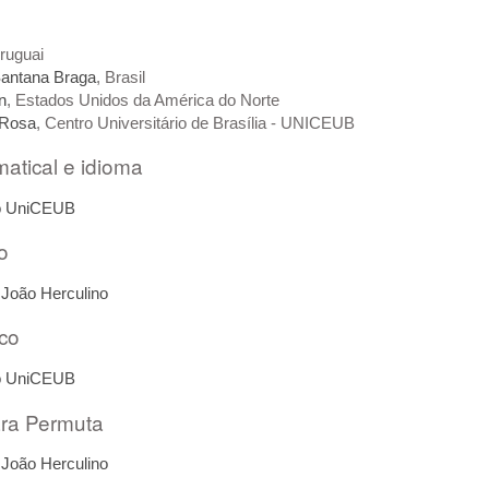
Uruguai
Santana Braga
, Brasil
n
, Estados Unidos da América do Norte
 Rosa
, Centro Universitário de Brasília - UNICEUB
atical e idioma
to UniCEUB
o
r João Herculino
ico
to UniCEUB
ra Permuta
r João Herculino