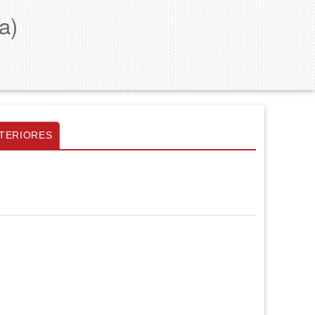
a)
TERIORES