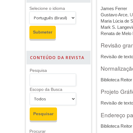
James Ferrer
Selecione o idioma
Gustavo Arce
, 
Maria Lúcia de 
Mark S. Langevi
Renata de Melo
Revisão gram
Revisão de tex
CONTEÚDO DA REVISTA
Normalizaçã
Pesquisa
Biblioteca Reito
Escopo da Busca
Projeto Gráf
Revisão de tex
Endereço pa
Biblioteca Reito
Procurar