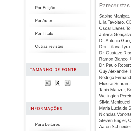
Pareceristas
Por Edição
Sabine Manigat
,
Por Autor
Lilia Tavolaro
, C
Oscar Llanes To
Por Título
Juliana Gonçalv
Dr. Antonio Gon
Outras revistas
Dra. Liliana Lyra 
Dr. Gustavo Ribe
Ramon Blanco
,
Dr. Paulo Rober
TAMANHO DE FONTE
Guy Alexandre
,
Rodrigo Fernan
Eliesse Scarama
Tania Manzur
, B
Wellington Perei
Silvia Menicucci 
INFORMAÇÕES
Maria Lúcia de 
Nicholas Vonort
Steven Engler
, 
Para Leitores
Aaron Schneider