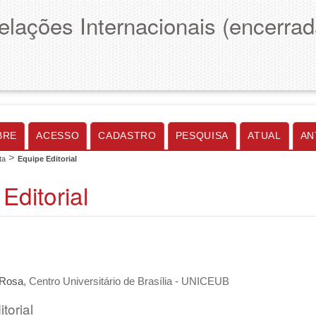
elações Internacionais (encerrad
BRE
ACESSO
CADASTRO
PESQUISA
ATUAL
AN
>
ta
Equipe Editorial
Editorial
 Rosa
, Centro Universitário de Brasília - UNICEUB
torial