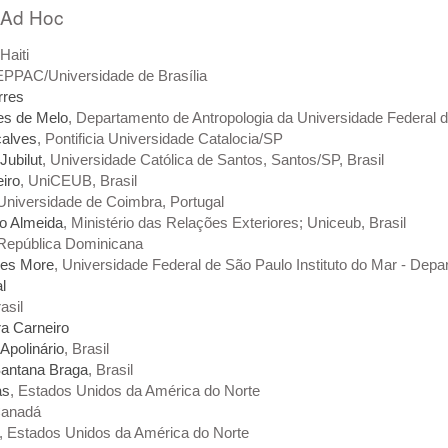
 Ad Hoc
 Haiti
EPPAC/Universidade de Brasília
rres
es de Melo
, Departamento de Antropologia da Universidade Federal d
çalves
, Pontificia Universidade Catalocia/SP
Jubilut
, Universidade Católica de Santos, Santos/SP, Brasil
iro
, UniCEUB, Brasil
 Universidade de Coimbra, Portugal
to Almeida
, Ministério das Relações Exteriores; Uniceub, Brasil
 República Dominicana
des More
, Universidade Federal de São Paulo Instituto do Mar - Dep
l
rasil
ra Carneiro
Apolinário
, Brasil
Santana Braga
, Brasil
as
, Estados Unidos da América do Norte
Canadá
, Estados Unidos da América do Norte