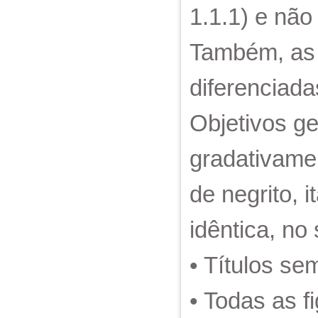
1.1.1) e não
Também, as l
diferenciad
Objetivos ge
gradativamen
de negrito, i
idêntica, no
• Títulos se
• Todas as f