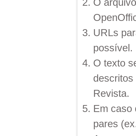
O arquivo
OpenOffi
URLs para
possível.
O texto s
descrito
Revista.
Em caso 
pares (ex