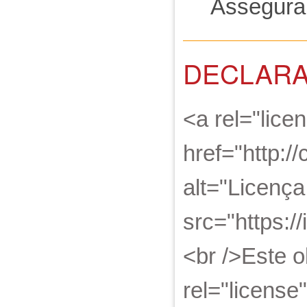
Asseguran
DECLARA
<a rel="lice
href="http:/
alt="Licenç
src="https:/
<br />Este 
rel="license"