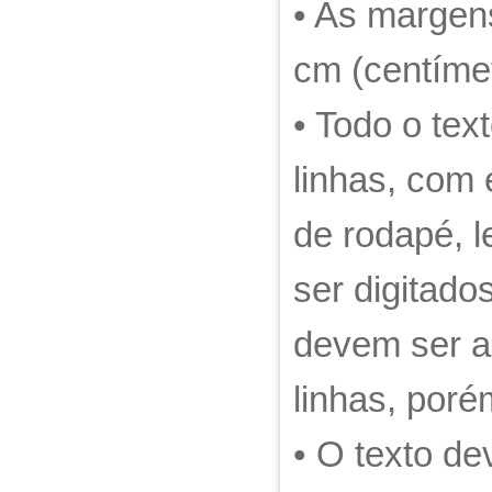
• As margen
cm (centímetr
• Todo o tex
linhas, com 
de rodapé, l
ser digitado
devem ser a
linhas, por
• O texto de