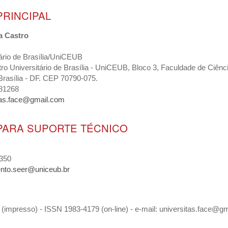
PRINCIPAL
a Castro
ário de Brasília/UniCEUB
o Universitário de Brasília - UniCEUB, Bloco 3, Faculdade de Ciên
rasília - DF. CEP 70790-075.
881268
tas.face@gmail.com
PARA SUPORTE TÉCNICO
1350
nto.seer@uniceub.br
(impresso) - ISSN 1983-4179 (on-line) - e-mail: universitas.face@g