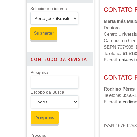
CONTATO 
Selecione o idioma
Maria Inês Malt
Doutora
Centro Universit
Campus do Centr
SEPN 707/909, B
Telefone: 61 81
CONTEÚDO DA REVISTA
E-mail:
universi
Pesquisa
CONTATO 
Rodrigo Péres
Escopo da Busca
Telefone: 3966-
E-mail:
atendime
ISSN 1676-0298 
Procurar