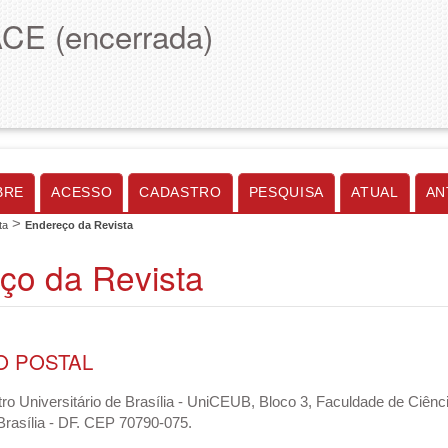
ACE (encerrada)
BRE
ACESSO
CADASTRO
PESQUISA
ATUAL
AN
>
ta
Endereço da Revista
ço da Revista
 POSTAL
o Universitário de Brasília - UniCEUB, Bloco 3, Faculdade de Ciên
rasília - DF. CEP 70790-075.