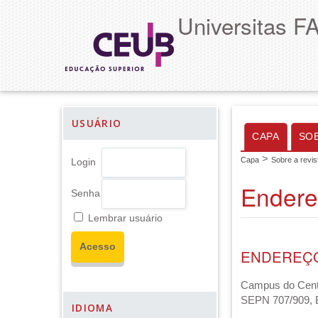
Universitas F
USUÁRIO
CAPA
SO
>
Capa
Sobre a revis
Login
Endere
Senha
Lembrar usuário
ENDEREÇO
Campus do Centr
SEPN 707/909, B
IDIOMA