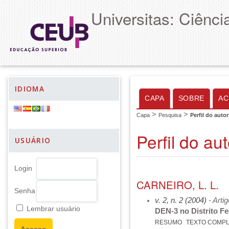
Universitas: Ciênc
IDIOMA
CAPA
SOBRE
AC
>
>
Capa
Pesquisa
Perfil do autor
Perfil do aut
USUÁRIO
Login
CARNEIRO, L. L.
Senha
v. 2, n. 2 (2004)
- Arti
Lembrar usuário
DEN-3 no Distrito Fe
RESUMO
TEXTO COMP