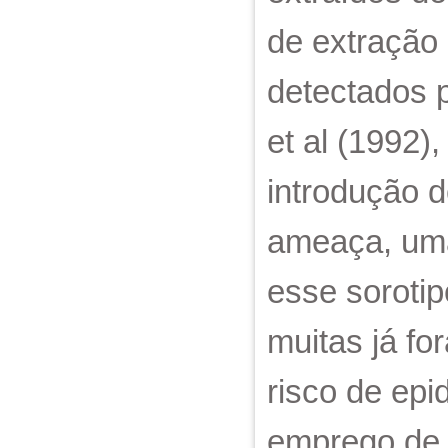
de extração
detectados 
et al (1992)
introdução d
ameaça, uma
esse sorotip
muitas já fo
risco de ep
emprego de 