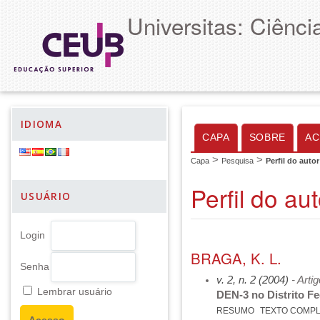
Universitas: Ciênc
IDIOMA
CAPA
SOBRE
AC
>
>
Capa
Pesquisa
Perfil do autor
Perfil do aut
USUÁRIO
Login
BRAGA, K. L.
Senha
v. 2, n. 2 (2004)
- Arti
Lembrar usuário
DEN-3 no Distrito Fe
RESUMO
TEXTO COMP