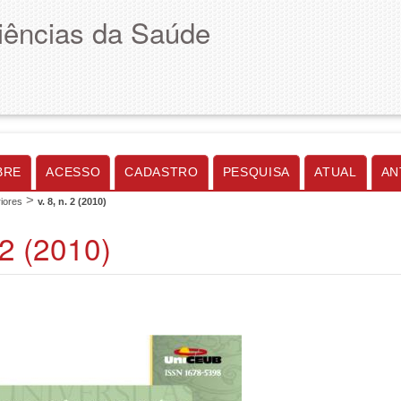
Ciências da Saúde
BRE
ACESSO
CADASTRO
PESQUISA
ATUAL
AN
>
iores
v. 8, n. 2 (2010)
. 2 (2010)