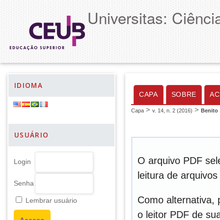
Universitas: Ciênc
IDIOMA
CAPA
SOBRE
AC
>
>
Capa
v. 14, n. 2 (2016)
Benito
USUÁRIO
O arquivo PDF sel
Login
leitura de arquivo
Senha
Como alternativa,
Lembrar usuário
o leitor PDF de sua