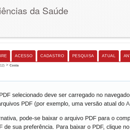
Ciências da Saúde
BRE
ACESSO
CADASTRO
PESQUISA
ATUAL
AN
>
012)
Costa
PDF selecionado deve ser carregado no navegador
 arquivos PDF (por exemplo, uma versão atual do
A
nativa, pode-se baixar o arquivo PDF para o comp
DF de sua preferência. Para baixar o PDF, clique no 