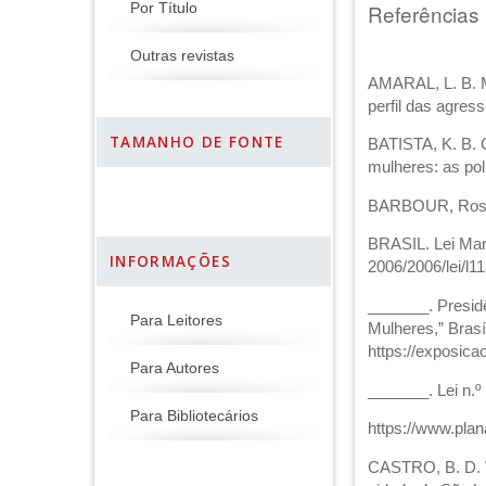
Referências
Por Título
Outras revistas
AMARAL, L. B. M
perfil das agres
TAMANHO DE FONTE
BATISTA, K. B. C
mulheres: as pol
BARBOUR, Rosali
BRASIL. Lei Mari
INFORMAÇÕES
2006/2006/lei/l
_______. Presidê
Para Leitores
Mulheres,” Brasí
https://exposic
Para Autores
_______. Lei n.º
Para Bibliotecários
https://www.plan
CASTRO, B. D. V.