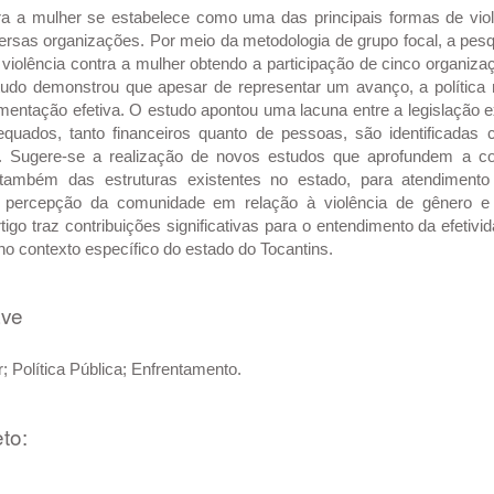
tra a mulher se estabelece como uma das principais formas de vio
versas organizações. Por meio da metodologia de grupo focal, a pesqui
violência contra a mulher obtendo a participação de cinco organiza
tudo demonstrou que apesar de representar um avanço, a política 
entação efetiva. O estudo apontou uma lacuna entre a legislação ex
equados, tanto financeiros quanto de pessoas, são identificad
a. Sugere-se a realização de novos estudos que aprofundem a c
 também das estruturas existentes no estado, para atendiment
a percepção da comunidade em relação à violência de gênero e
tigo traz contribuições significativas para o entendimento da efetivi
no contexto específico do estado do Tocantins.
ave
r; Política Pública; Enfrentamento.
to: