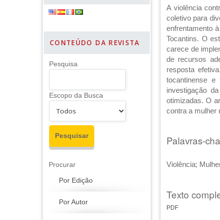
A violência con
coletivo para di
enfrentamento à 
Tocantins. O es
CONTEÚDO DA REVISTA
carece de implem
de recursos ad
Pesquisa
resposta efetiv
tocantinense e
investigação d
Escopo da Busca
otimizadas. O ar
contra a mulher 
Palavras-ch
Violência; Mulhe
Procurar
Por Edição
Texto comple
Por Autor
PDF