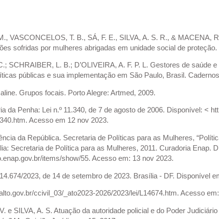
., VASCONCELOS, T. B., SÁ, F. E., SILVA, A. S. R., & MACENA, R. 
sões sofridas por mulheres abrigadas em unidade social de proteção.
.; SCHRAIBER, L. B.; D’OLIVEIRA, A. F. P. L. Gestores de saúde e 
íticas públicas e sua implementação em São Paulo, Brasil. Cadernos
ne. Grupos focais. Porto Alegre: Artmed, 2009.
a da Penha: Lei n.º 11.340, de 7 de agosto de 2006. Disponível: < htt
11340.htm. Acesso em 12 nov 2023.
ncia da República. Secretaria de Políticas para as Mulheres, “Políti
lia: Secretaria de Política para as Mulheres, 2011. Curadoria Enap. 
ao.enap.gov.br/items/show/55. Acesso em: 13 nov 2023.
 14.674/2023, de 14 de setembro de 2023. Brasília - DF. Disponível e
alto.gov.br/ccivil_03/_ato2023-2026/2023/lei/L14674.htm. Acesso em
 e SILVA, A. S. Atuação da autoridade policial e do Poder Judiciári