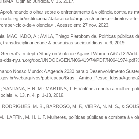
ís/MA. Opinião Jurídica. v. 15. 2017.
ofundando o olhar sobre o enfrentamento à violência contra as mul
nado.leg.br/institucional/datasenado/arquivos/conhecer-direitos-e-te
romper-ciclo-de-violencia> . Acesso em: 27 nov. 2023.
; MACHADO, A.; ÁVILA, Thiago Pierobom de. Políticas públicas de p
, transdisciplinariedade & pesquisas sociojurídicas, v. 6, 2019.
General’s In-depth Study on Violence Against Women A/61/122/Add.1
nts-dds-ny.un.org/doc/UNDOC/GEN/N06/419/74/PDF/N0641974.pdf?O
mando Nosso Mundo: A Agenda 2030 para o Desenvolvimento Sustent
.gov.br/webarquivos/publicacao/Brasil_Amigo_Pesso_Idosa/Agenda2
 SANTANA, F. R. M.; MARTINS, T. F. Violência contra a mulher, políci
ciais, v. 13, n. 4, p. 1-13, 2018.
 RODRIGUES, M. B., BARROSO, M. F., VIEIRA, N. M. S., & SOUSA,
; LAFFIN, M. H. L. F. Mulheres, políticas públicas e combate à violê