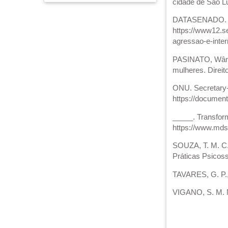
cidade de São Lu
DATASENADO. Apr
https://www12.se
agressao-e-inter
PASINATO, Wânia
mulheres. Direito
ONU. Secretary-
https://docume
_____. Transfor
https://www.mds
SOUZA, T. M. C.;
Práticas Psicosso
TAVARES, G. P.,
VIGANO, S. M. M.