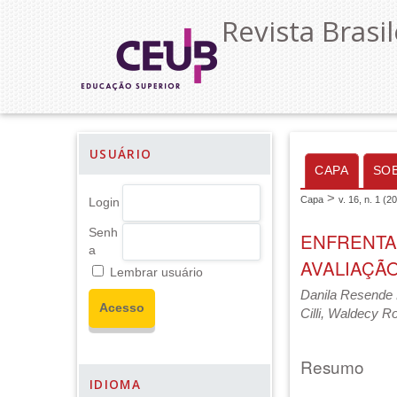
Revista Brasil
USUÁRIO
CAPA
SO
>
Capa
v. 16, n. 1 (2
Login
Senh
ENFRENTA
a
AVALIAÇÃO
Lembrar usuário
Danila Resende D
Cilli, Waldecy R
Resumo
IDIOMA