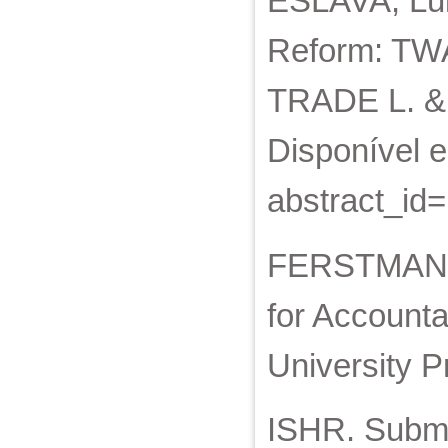
ESLAVA, Lu
Reform: TWAI
TRADE L. & D
Disponível e
abstract_id
FERSTMAN, C
for Account
University P
ISHR. Submi