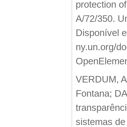
protection o
A/72/350. U
Disponível e
ny.un.org/
OpenElement
VERDUM, An
Fontana; DA
transparênci
sistemas de 