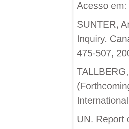
Acesso em: 
SUNTER, And
Inquiry. Can
475-507, 20
TALLBERG, 
(Forthcoming
Internationa
UN. Report o