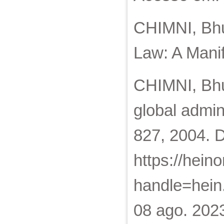
CHIMNI, Bhup
Law: A Manif
CHIMNI, Bhup
global admini
827, 2004. 
https://hei
handle=hein
08 ago. 202