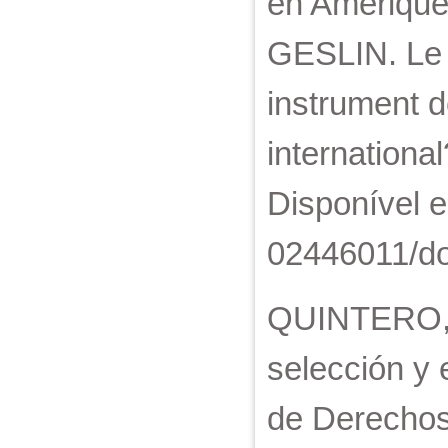
en Amérique
GESLIN. Le d
instrument d
internationa
Disponível e
02446011/do
QUINTERO, C
selección y 
de Derechos