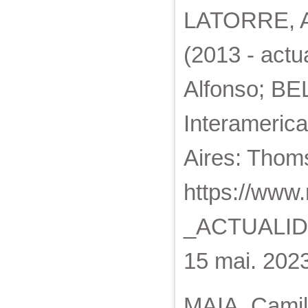
LATORRE, An
(2013 - actu
Alfonso; BEL
Interameric
Aires: Thom
https://www
_ACTUALID
15 mai. 2023
MAIA, Camila