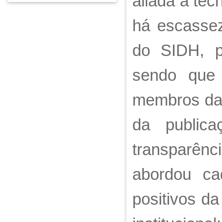
aliada à té
há escassez
do SIDH, p
sendo que 
membros da 
da public
transparênc
abordou ca
positivos d