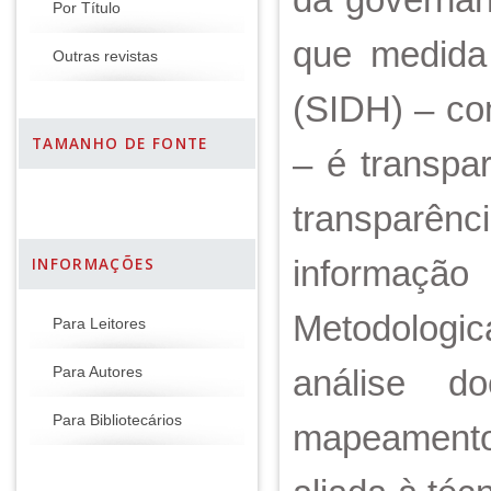
Por Título
que medida
Outras revistas
(SIDH) – co
TAMANHO DE FONTE
– é transpa
transparên
informação
INFORMAÇÕES
Metodologic
Para Leitores
análise d
Para Autores
Para Bibliotecários
mapeamento