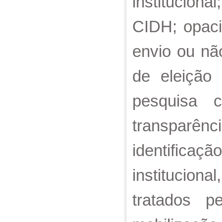
institucion
CIDH; opaci
envio ou nã
de eleição 
pesquisa 
transparênc
identifica
institucion
tratados p