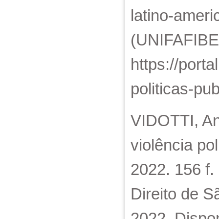
latino-ameri
(UNIFAFIBE),
https://porta
politicas-pu
VIDOTTI, An
violência po
2022. 156 f.
Direito de 
2022. Dispo