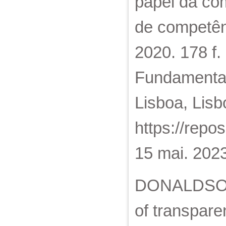
papel da com
de competên
2020. 178 f.
Fundamentai
Lisboa, Lisb
https://repo
15 mai. 2023
DONALDSON,
of transpare