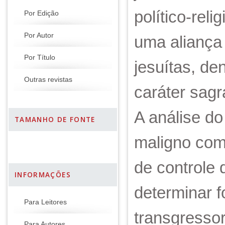
político-rel
Por Edição
Por Autor
uma aliança 
Por Título
jesuítas, de
Outras revistas
caráter sag
A análise do 
TAMANHO DE FONTE
maligno com
de controle 
INFORMAÇÕES
determinar f
Para Leitores
transgressor
Para Autores