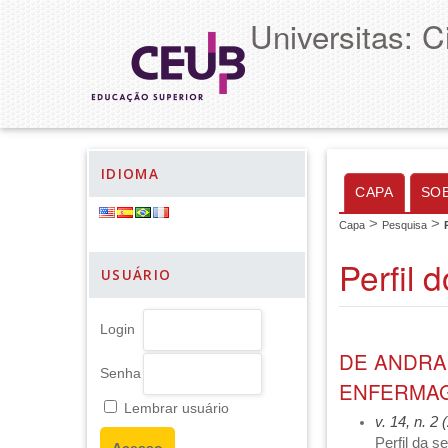
Universitas: 
IDIOMA
CAPA
SO
>
>
Capa
Pesquisa
Perfil 
USUÁRIO
Login
DE ANDRA
Senha
ENFERMAGE
Lembrar usuário
v. 14, n. 2
Perfil da 