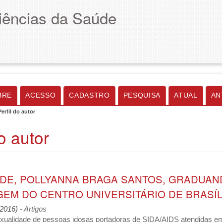
Ciências da Saúde
BRE
ACESSO
CADASTRO
PESQUISA
ATUAL
AN
Perfil do autor
do autor
DE, POLLYANNA BRAGA SANTOS, GRADUAN
M DO CENTRO UNIVERSITÁRIO DE BRASÍLIA
 (2016)
- Artigos
sexualidade de pessoas idosas portadoras de SIDA/AIDS atendidas em