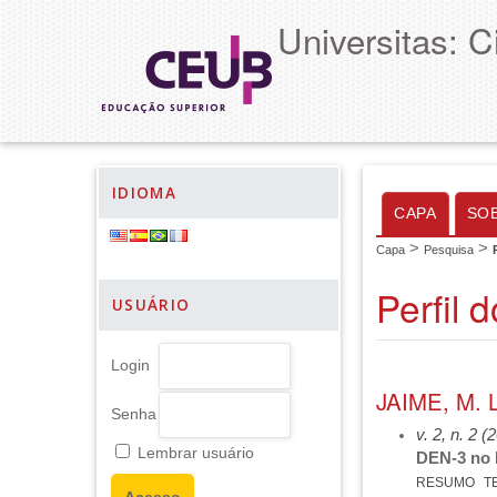
Universitas: 
IDIOMA
CAPA
SO
>
>
Capa
Pesquisa
Perfil 
USUÁRIO
Login
JAIME, M. L
Senha
v. 2, n. 2 (
Lembrar usuário
DEN-3 no D
RESUMO
T