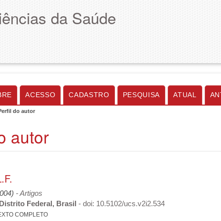
Ciências da Saúde
BRE
ACESSO
CADASTRO
PESQUISA
ATUAL
AN
Perfil do autor
do autor
.F.
2004)
- Artigos
istrito Federal, Brasil
- doi: 10.5102/ucs.v2i2.534
EXTO COMPLETO