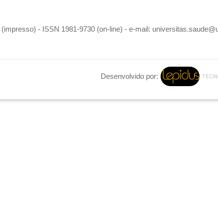
(impresso) - ISSN 1981-9730 (on-line) - e-mail: universitas.saude@
Desenvolvido por: