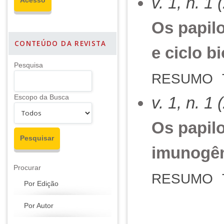
v. 1, n. 1
Os papil
CONTEÚDO DA REVISTA
e ciclo b
Pesquisa
RESUMO
Escopo da Busca
v. 1, n. 1
Os papil
imunogê
Procurar
RESUMO
Por Edição
Por Autor