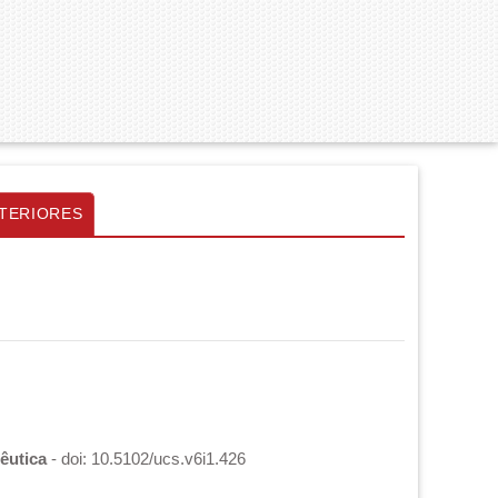
TERIORES
pêutica
- doi: 10.5102/ucs.v6i1.426