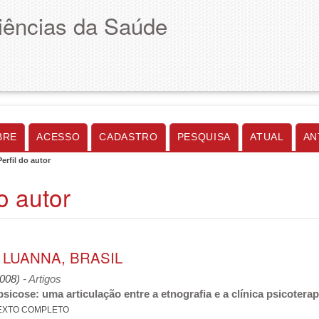
Ciências da Saúde
BRE
ACESSO
CADASTRO
PESQUISA
ATUAL
AN
Perfil do autor
do autor
 LUANNA, BRASIL
2008)
- Artigos
psicose: uma articulação entre a etnografia e a clínica psicotera
EXTO COMPLETO