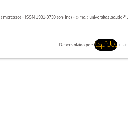
(impresso) - ISSN 1981-9730 (on-line) - e-mail: universitas.saude@
Desenvolvido por: