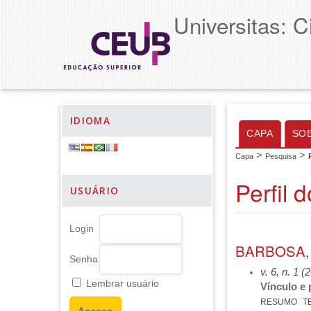
Universitas: 
IDIOMA
CAPA
SO
>
>
Capa
Pesquisa
Perfil 
USUÁRIO
Login
BARBOSA,
Senha
v. 6, n. 1 (
Lembrar usuário
Vínculo e 
RESUMO
T