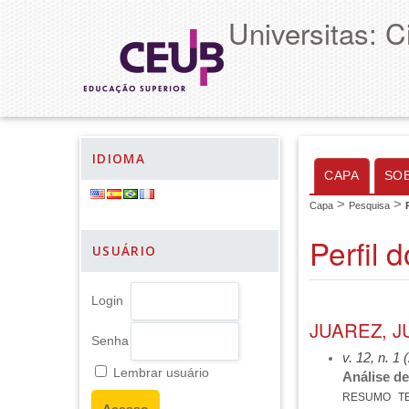
Universitas: 
IDIOMA
CAPA
SO
>
>
Capa
Pesquisa
Perfil 
USUÁRIO
Login
JUAREZ, J
Senha
v. 12, n. 1
Lembrar usuário
Análise de
RESUMO
T