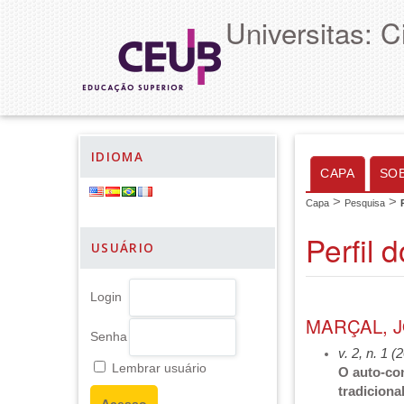
Universitas: 
IDIOMA
CAPA
SO
>
>
Capa
Pesquisa
Perfil 
USUÁRIO
Login
MARÇAL, 
Senha
v. 2, n. 1 (
Lembrar usuário
O auto-con
tradicion