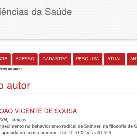
Ciências da Saúde
BRE
ACESSO
CADASTRO
PESQUISA
ATUAL
AN
Perfil do autor
do autor
JOÃO VICENTE DE SOUSA
2004)
- Artigos
hecimento no behaviorismo radical de Skinner, na filosofia de Gi
al apoiada no senso comum
- doi: 10.5102/ucs.v2i1.526