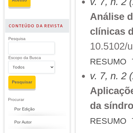
v. 7, n. 2
Análise 
CONTEÚDO DA REVISTA
clínicas
Pesquisa
10.5102/u
Escopo da Busca
RESUMO
v. 7, n. 2
Aplicaçõe
Procurar
da síndr
Por Edição
RESUMO
Por Autor