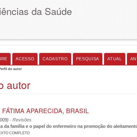
Ciências da Saúde
BRE
ACESSO
CADASTRO
PESQUISA
ATUAL
AN
Perfil do autor
do autor
FÁTIMA APARECIDA, BRASIL
2009)
- Revisões
ia da família e o papel do enfermeiro na promoção do aleitamen
EXTO COMPLETO