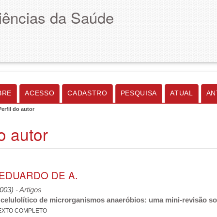
Ciências da Saúde
BRE
ACESSO
CADASTRO
PESQUISA
ATUAL
AN
Perfil do autor
do autor
 EDUARDO DE A.
2003)
- Artigos
 celulolítico de microrganismos anaeróbios: uma mini-revisão s
EXTO COMPLETO