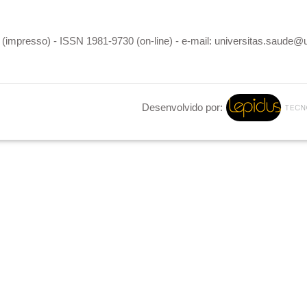
(impresso) - ISSN 1981-9730 (on-line) - e-mail: universitas.saude@
Desenvolvido por: