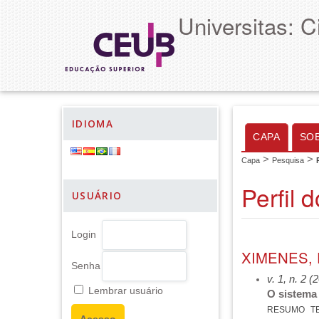
Universitas: 
IDIOMA
CAPA
SO
>
>
Capa
Pesquisa
Perfil 
USUÁRIO
Login
XIMENES,
Senha
v. 1, n. 2 (
Lembrar usuário
O sistema
RESUMO
T