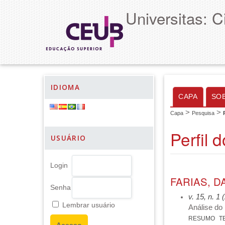
Universitas: 
IDIOMA
CAPA
SO
>
>
Capa
Pesquisa
Perfil 
USUÁRIO
Login
FARIAS, D
Senha
v. 15, n. 1
Lembrar usuário
Análise do 
RESUMO
T