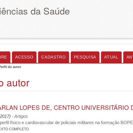
Ciências da Saúde
BRE
ACESSO
CADASTRO
PESQUISA
ATUAL
AN
Perfil do autor
do autor
ARLAN LOPES DE, CENTRO UNIVERSITÁRIO D
 (2017)
- Artigos
perfil físico e cardiovascular de policiais militares na formação BOP
EXTO COMPLETO