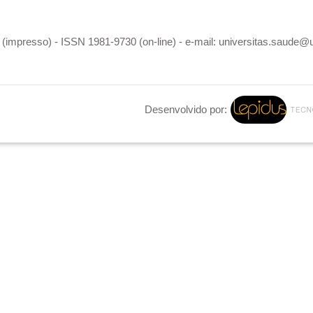
(impresso) - ISSN 1981-9730 (on-line) - e-mail: universitas.saude@
Desenvolvido por: