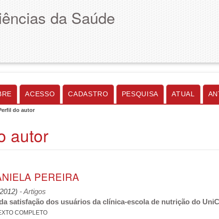
Ciências da Saúde
BRE
ACESSO
CADASTRO
PESQUISA
ATUAL
AN
Perfil do autor
do autor
ANIELA PEREIRA
 (2012)
- Artigos
da satisfação dos usuários da clínica-escola de nutrição do Un
EXTO COMPLETO