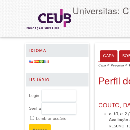
Universitas: 
IDIOMA
CAPA
SO
>
>
Capa
Pesquisa
Perfil 
USUÁRIO
Login
COUTO, D
Senha
v. 10, n. 2
Lembrar usuário
Avaliação 
RESUMO
T