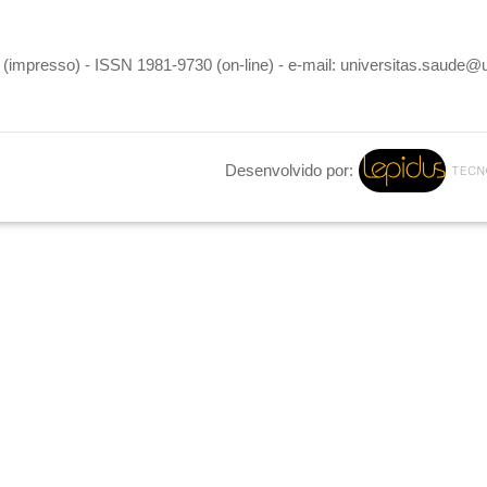
(impresso) - ISSN 1981-9730 (on-line) - e-mail: universitas.saude@
Desenvolvido por: