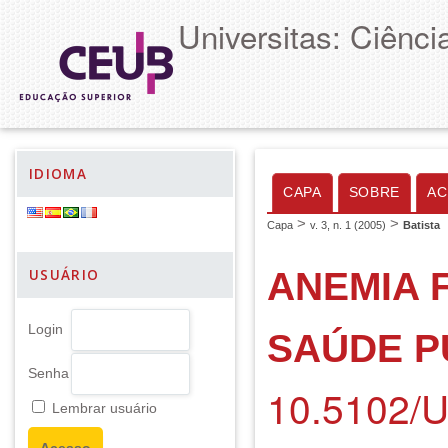
Universitas: Ciênc
IDIOMA
CAPA
SOBRE
AC
>
>
Capa
v. 3, n. 1 (2005)
Batista
ANEMIA 
USUÁRIO
Login
SAÚDE P
Senha
10.5102/
Lembrar usuário