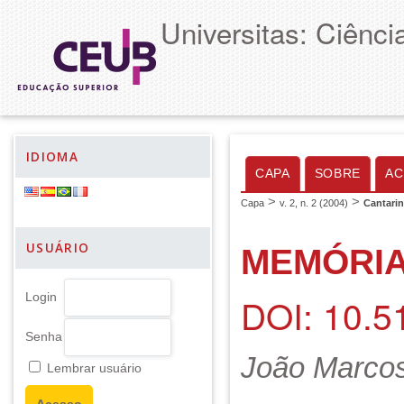
Universitas: Ciênc
IDIOMA
CAPA
SOBRE
AC
>
>
Capa
v. 2, n. 2 (2004)
Cantari
USUÁRIO
MEMÓRIA
DOI: 10.5
Login
Senha
João Marcos 
Lembrar usuário