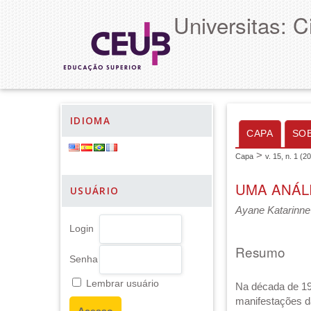
Universitas: 
IDIOMA
CAPA
SO
>
Capa
v. 15, n. 1 (2
UMA ANÁL
USUÁRIO
Ayane Katarinne
Login
Resumo
Senha
Lembrar usuário
Na década de 19
manifestações da