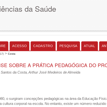
Ciências da Saúde
BRE
ACESSO
CADASTRO
PESQUISA
ATUAL
AN
>
017)
Costa
ISE SOBRE A PRÁTICA PEDAGÓGICA DO PR
 Santos da Costa, Arthur José Medeiros de Almeida
80, o surgiram concepções pedagógicas na área da Educação Física 
 cultura corporal na escola. No entanto, existe um número reduzido