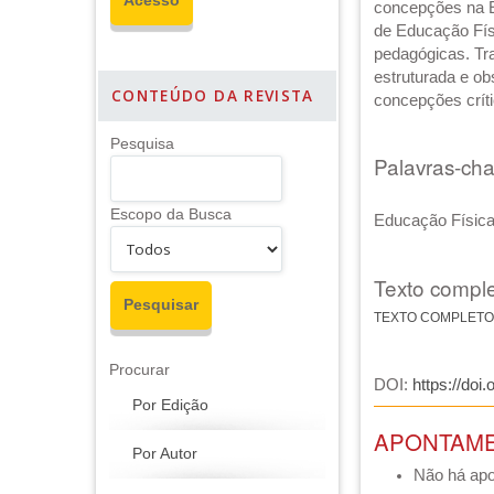
concepções na Ed
de Educação Fís
pedagógicas. Tra
estruturada e o
CONTEÚDO DA REVISTA
concepções críti
Pesquisa
Palavras-ch
Escopo da Busca
Educação Física
Texto comple
TEXTO COMPLETO
Procurar
DOI:
https://doi
Por Edição
APONTAM
Por Autor
Não há ap