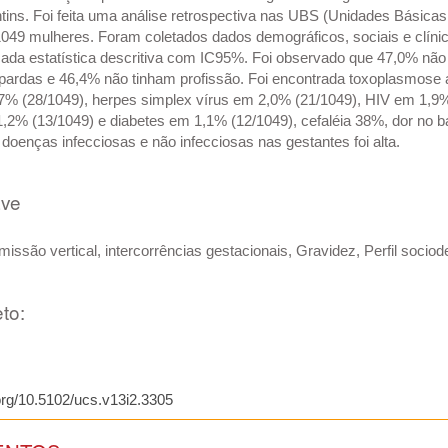
tins. Foi feita uma análise retrospectiva nas UBS (Unidades Básica
1049 mulheres. Foram coletados dados demográficos, sociais e clíni
cada estatística descritiva com IC95%. Foi observado que 47,0% nã
pardas e 46,4% não tinham profissão. Foi encontrada toxoplasmose a
,7% (28/1049), herpes simplex vírus em 2,0% (21/1049), HIV em 1,9
,2% (13/1049) e diabetes em 1,1% (12/1049), cefaléia 38%, dor no 
 doenças infecciosas e não infecciosas nas gestantes foi alta.
ave
missão vertical, intercorrências gestacionais, Gravidez, Perfil socio
to:
.org/10.5102/ucs.v13i2.3305