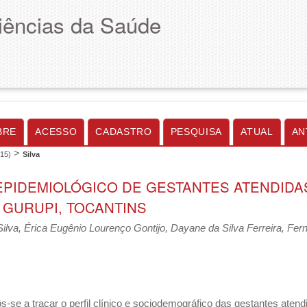
Ciências da Saúde
BRE
ACESSO
CADASTRO
PESQUISA
ATUAL
AN
>
015)
Silva
 EPIDEMIOLÓGICO DE GESTANTES ATENDIDA
 GURUPI, TOCANTINS
ilva, Érica Eugênio Lourenço Gontijo, Dayane da Silva Ferreira, Fe
ôs-se a traçar o perfil clínico e sociodemográfico das gestantes ate