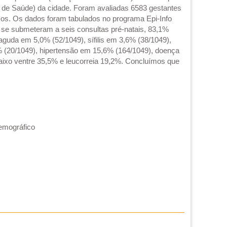
s de Saúde) da cidade. Foram avaliadas 6583 gestantes
cos. Os dados foram tabulados no programa Epi-Info
o se submeteram a seis consultas pré-natais, 83,1%
guda em 5,0% (52/1049), sífilis em 3,6% (38/1049),
% (20/1049), hipertensão em 15,6% (164/1049), doença
baixo ventre 35,5% e leucorreia 19,2%. Concluímos que
demográfico