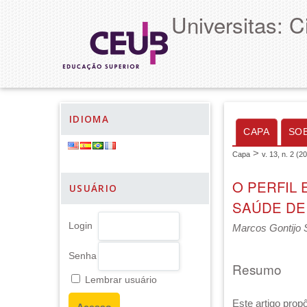
Universitas: 
IDIOMA
CAPA
SO
>
Capa
v. 13, n. 2 (2
O PERFIL
USUÁRIO
SAÚDE DE
Login
Marcos Gontijo S
Senha
Resumo
Lembrar usuário
Este artigo prop